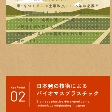
米”をつくるには
土壌改良に3〜5年は必要だ
と言われています。
ライスレジン用のお米つ
くりを経て、
食用に適した土壌になった時点
で用途を切り替える。
ライスレジンの拡大が
日本全国に美しい田園風景を取り戻すことへ
繋がります。
日本発の技術による
Key Point
02
バイオマスプラスチック
Biomass plastics developed using
technology originating in Japan