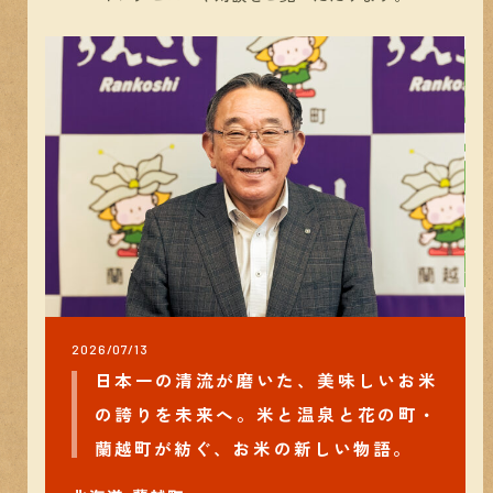
2026/07/13
日本一の清流が磨いた、美味しいお米
の誇りを未来へ。米と温泉と花の町・
蘭越町が紡ぐ、お米の新しい物語。